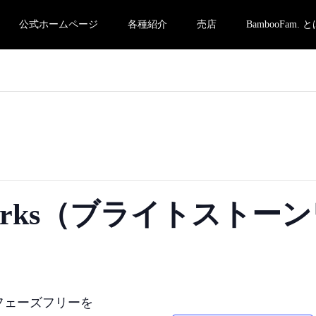
公式ホームページ
各種紹介
売店
BambooFam. 
ne Works（ブライトスト
フェーズフリーを