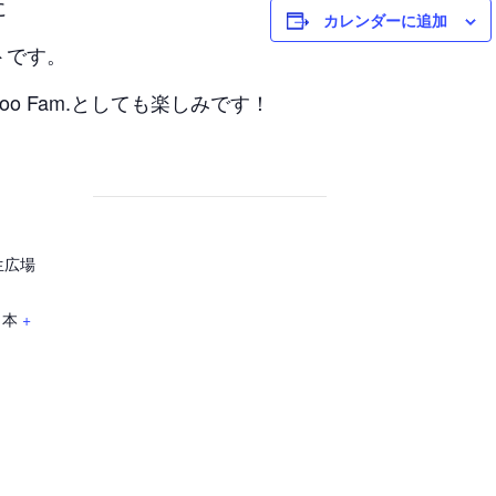
に
カレンダーに追加
トです。
o Fam.としても楽しみです！
生広場
日本
+